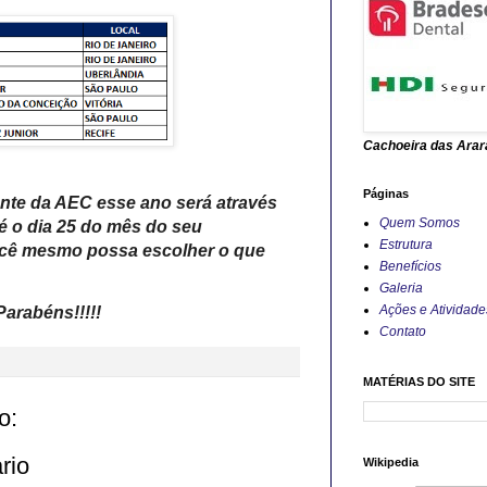
Cachoeira das Araras
Páginas
te da AEC esse ano será através
Quem Somos
é o dia 25 do mês do seu
Estrutura
você mesmo possa escolher o que
Benefícios
Galeria
Ações e Atividade
Parabéns!!!!!
Contato
MATÉRIAS DO SITE
o:
rio
Wikipedia