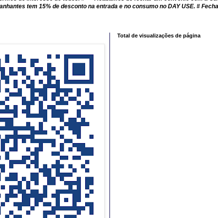
mpanhantes tem 15% de desconto na entrada e no consumo no DAY USE. # Fech
Total de visualizações de página