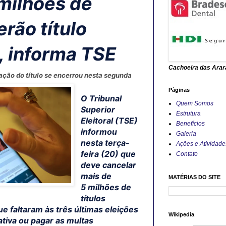
milhões de
erão título
, informa TSE
Cachoeira das Araras
uação do título se encerrou nesta segunda
Páginas
O Tribunal
Quem Somos
Superior
Estrutura
Eleitoral (TSE)
Benefícios
informou
Galeria
nesta terça-
Ações e Atividade
feira (20) que
Contato
deve cancelar
mais de
MATÉRIAS DO SITE
5 milhões de
títulos
ue faltaram às três últimas eleições
Wikipedia
ativa ou pagar as multas