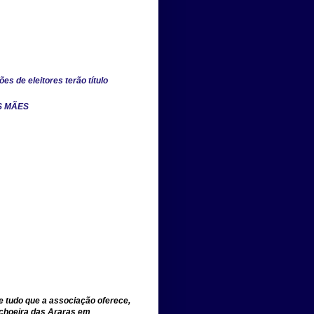
es de eleitores terão título
S MÃES
e tudo que a associação oferece,
achoeira das Araras em