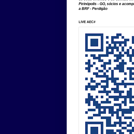
Pirinópolis - GO, sócios e aco
a BRF - Perdigão
LIVE AEC#