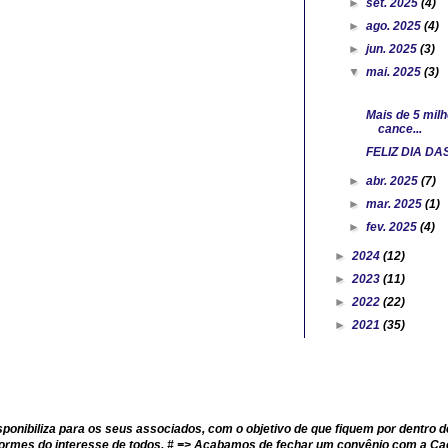
►
set. 2025
(4)
►
ago. 2025
(4)
►
jun. 2025
(3)
▼
mai. 2025
(3)
Mais de 5 milhõ
cance...
FELIZ DIA DA
►
abr. 2025
(7)
►
mar. 2025
(1)
►
fev. 2025
(4)
►
2024
(12)
►
2023
(11)
►
2022
(22)
►
2021
(35)
onibiliza para os seus associados, com o objetivo de que fiquem por dentro d
formes do interesse de todos. # => Acabamos de fechar um convênio com a C